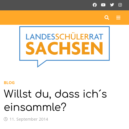
Zurück
zum
Inhalt
ME
BLOG
Willst du, dass ich´s
einsammle?
11. September 2014