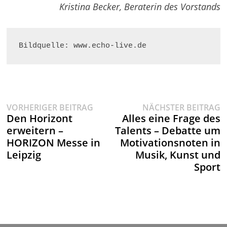
Kristina Becker, Beraterin des Vorstands
Bildquelle: www.echo-live.de
Vorheriger
N
Beitragsnavigation
VORHERIGER BEITRAG
NÄCHSTER BEITRAG
Beitrag:
B
Den Horizont
Alles eine Frage des
erweitern –
Talents – Debatte um
HORIZON Messe in
Motivationsnoten in
Leipzig
Musik, Kunst und
Sport