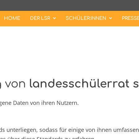
HOME
DER LSR
SCHÜLER:INNEN
PRESS
g von
landesschülerrat 
gene Daten von ihren Nutzern.
ds unterliegen, sodass für einige von ihnen umfass