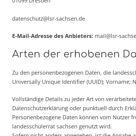
01099 Dresden
datenschutz@lsr-sachsen.de
E-Mail-Adresse des Anbieters:
mail@lsr-sachs
Arten der erhobenen D
Zu den personenbezogenen Daten, die landesschü
Universally Unique Identifier (UUID); Vorname; 
Vollständige Details zu jeder Art von verarbei
Datenschutzerklärung oder punktuell durch Erklä
Personenbezogene Daten können vom Nutzer fre
landesschülerrat sachsen genutzt wird.
Sofern nicht anders angegeben, ist die Angabe a