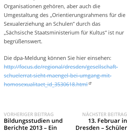
Organisationen gehören, aber auch die
Umgestaltung des „Orientierungsrahmens für die
Sexualerziehung an Schulen“ durch das
„Sächsische Staatsministerium für Kultus“ ist nur
begrüßenswert.
Die dpa-Meldung können Sie hier einsehen:
http://focus.de/regional/dresden/gesellschaft-
schuelerrat-sieht-maengel-bei-umgang-mit-
homosexualitaet_id_3530618.html
Vorheriger
N
Beitragsnavigation
VORHERIGER BEITRAG
NÄCHSTER BEITRAG
Beitrag:
B
Bildungsstudien und
13. Februar in
Berichte 2013 – Ein
Dresden – Schüler