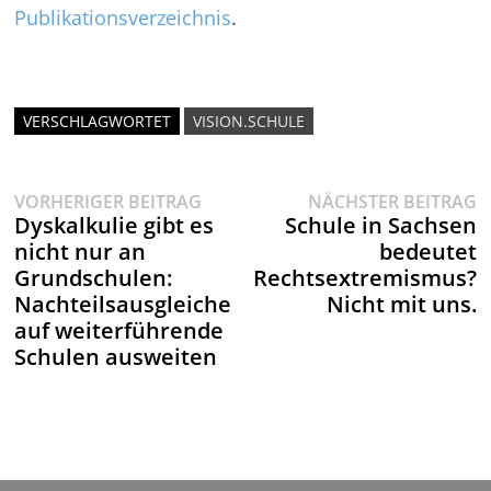
Publikationsverzeichnis
.
VERSCHLAGWORTET
VISION.SCHULE
Vorheriger
N
Beitragsnavigation
VORHERIGER BEITRAG
NÄCHSTER BEITRAG
Beitrag:
B
Dyskalkulie gibt es
Schule in Sachsen
nicht nur an
bedeutet
Grundschulen:
Rechtsextremismus?
Nachteilsausgleiche
Nicht mit uns.
auf weiterführende
Schulen ausweiten