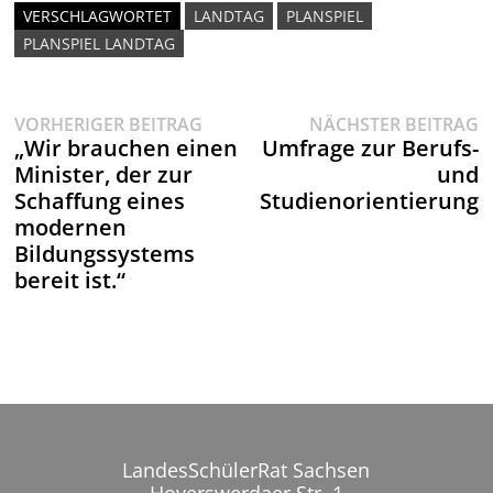
VERSCHLAGWORTET
LANDTAG
PLANSPIEL
PLANSPIEL LANDTAG
Vorheriger
N
Beitragsnavigation
VORHERIGER BEITRAG
NÄCHSTER BEITRAG
Beitrag:
B
„Wir brauchen einen
Umfrage zur Berufs-
Minister, der zur
und
Schaffung eines
Studienorientierung
modernen
Bildungssystems
bereit ist.“
LandesSchülerRat Sachsen
Hoyerswerdaer Str. 1