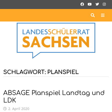
Zurück
zum
Inhalt
ME
SCHLAGWORT:
PLANSPIEL
ABSAGE Planspiel Landtag und
LDK
2. April 2020