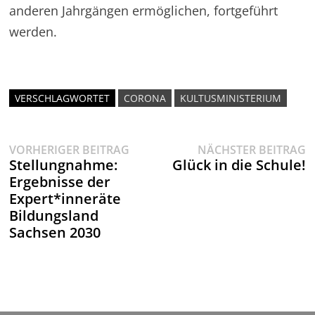
anderen Jahrgängen ermöglichen, fortgeführt
werden.
VERSCHLAGWORTET
CORONA
KULTUSMINISTERIUM
Vorheriger
N
Beitragsnavigation
VORHERIGER BEITRAG
NÄCHSTER BEITRAG
Beitrag:
B
Stellungnahme:
Glück in die Schule!
Ergebnisse der
Expert*inneräte
Bildungsland
Sachsen 2030