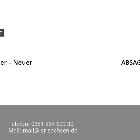
Z
ion
er – Neuer
ABSAG
Telefon: 0351 564 699 30
Mail: mail@lsr-sachsen.de