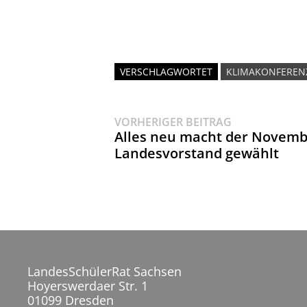
VERSCHLAGWORTET
KLIMAKONFEREN
Vorheriger
Beitragsnavigat
VORHERIGER BEITRAG
Beitrag:
Alles neu macht der Novemb
Landesvorstand gewählt
LandesSchülerRat Sachsen
Hoyerswerdaer Str. 1
01099 Dresden