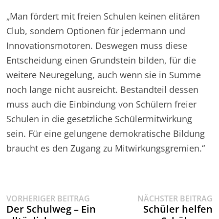
„Man fördert mit freien Schulen keinen elitären
Club, sondern Optionen für jedermann und
Innovationsmotoren. Deswegen muss diese
Entscheidung einen Grundstein bilden, für die
weitere Neuregelung, auch wenn sie in Summe
noch lange nicht ausreicht. Bestandteil dessen
muss auch die Einbindung von Schülern freier
Schulen in die gesetzliche Schülermitwirkung
sein. Für eine gelungene demokratische Bildung
braucht es den Zugang zu Mitwirkungsgremien.“
Vorheriger
N
Beitragsnavigation
VORHERIGER BEITRAG
NÄCHSTER BEITRAG
Beitrag:
B
Der Schulweg – Ein
Schüler helfen