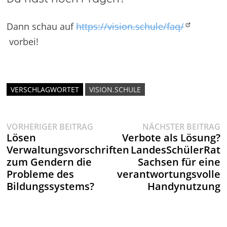
Dann schau auf
https://vision.schule/faq/
vorbei!
VERSCHLAGWORTET
VISION.SCHULE
Vorheriger
N
Beitragsnavigation
VORHERIGER BEITRAG
NÄCHSTER BEITRAG
Beitrag:
B
Lösen
Verbote als Lösung?
Verwaltungsvorschriften
LandesSchülerRat
zum Gendern die
Sachsen für eine
Probleme des
verantwortungsvolle
Bildungssystems?
Handynutzung