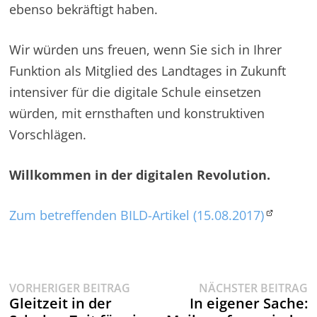
ebenso bekräftigt haben.
Wir würden uns freuen, wenn Sie sich in Ihrer
Funktion als Mitglied des Landtages in Zukunft
intensiver für die digitale Schule einsetzen
würden, mit ernsthaften und konstruktiven
Vorschlägen.
Willkommen in der digitalen Revolution.
Zum betreffenden BILD-Artikel (15.08.2017)
Vorheriger
N
Beitragsnavigation
VORHERIGER BEITRAG
NÄCHSTER BEITRAG
Beitrag:
B
Gleitzeit in der
In eigener Sache: