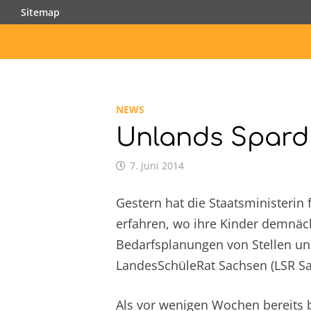
Zurück
Sitemap
zum
Inhalt
NEWS
Unlands Spardik
7. Juni 2014
Gestern hat die Staatsministerin 
erfahren, wo ihre Kinder demnächs
Bedarfsplanungen von Stellen und
LandesSchüleRat Sachsen (LSR Sach
Als vor wenigen Wochen bereits b