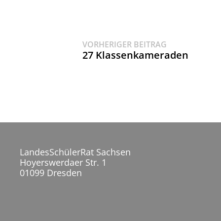
Vorheriger
Beitragsnavigat
VORHERIGER BEITRAG
Beitrag:
27 Klassenkameraden
LandesSchülerRat Sachsen
Hoyerswerdaer Str. 1
01099 Dresden