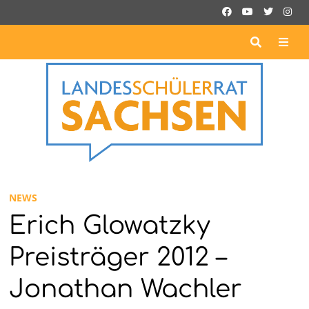
Zurück
zum
Inhalt
ME
NEWS
Erich Glowatzky
Preisträger 2012 –
Jonathan Wachler