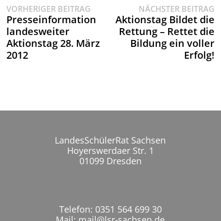
Vorheriger
N
Beitragsnavigation
VORHERIGER BEITRAG
NÄCHSTER BEITRAG
Beitrag:
B
Presseinformation
Aktionstag Bildet die
landesweiter
Rettung – Rettet die
Aktionstag 28. März
Bildung ein voller
2012
Erfolg!
LandesSchülerRat Sachsen
Hoyerswerdaer Str. 1
01099 Dresden
Telefon: 0351 564 699 30
Mail: mail@lsr-sachsen.de