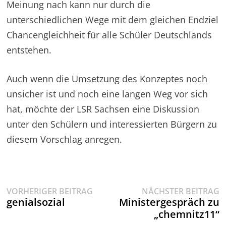
Meinung nach kann nur durch die
unterschiedlichen Wege mit dem gleichen Endziel
Chancengleichheit für alle Schüler Deutschlands
entstehen.
Auch wenn die Umsetzung des Konzeptes noch
unsicher ist und noch eine langen Weg vor sich
hat, möchte der LSR Sachsen eine Diskussion
unter den Schülern und interessierten Bürgern zu
diesem Vorschlag anregen.
Vorheriger
N
Beitragsnavigation
VORHERIGER BEITRAG
NÄCHSTER BEITRAG
Beitrag:
B
genialsozial
Ministergespräch zu
„chemnitz11“