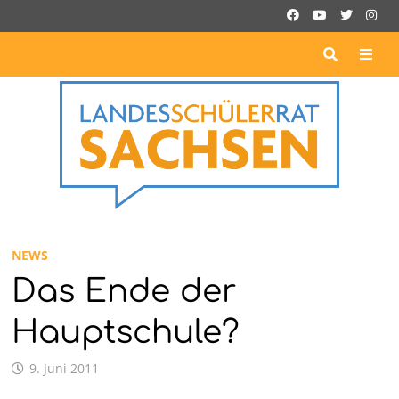
Zurück
zum
Inhalt
ME
NEWS
Das Ende der
Hauptschule?
9. Juni 2011